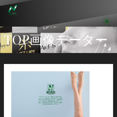
コ
ン
テ
ン
ツ
へ
TOP画像データー
ス
キ
ッ
プ