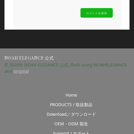
NOAH ELEGANCE 公式
© 2026年 NOAH ELEGANCE 公式. Built using NOAHELEGANCE
and
original
.
Home
PRODUCTS / 取扱製品
Download／ダウンロード
OEM・ODM 製造
Support / サポート