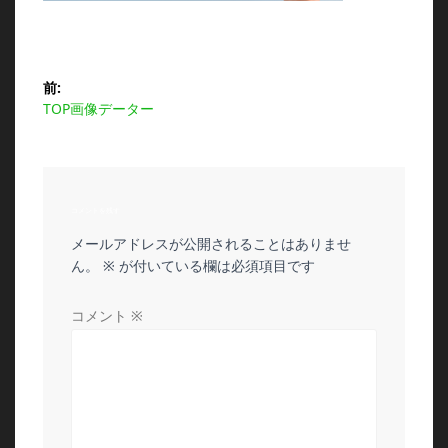
投
前:
前
TOP画像データー
稿
の
投
ナ
稿:
ビ
コメントを残す
メールアドレスが公開されることはありませ
ゲ
ん。
※
が付いている欄は必須項目です
ー
コメント
※
シ
ョ
ン