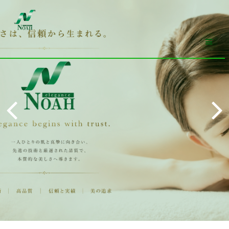
コ
ン
テ
ン
ツ
へ
ス
キ
ッ
プ