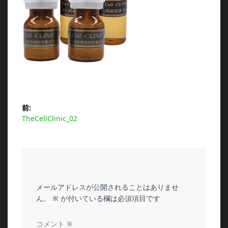
投
前:
前
TheCellClinic_02
稿
の
投
ナ
稿:
ビ
コメントを残す
メールアドレスが公開されることはありませ
ゲ
ん。
※
が付いている欄は必須項目です
ー
コメント
※