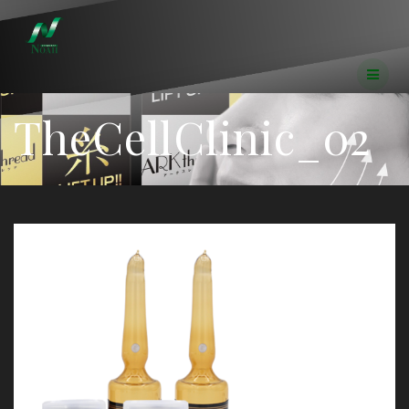
コ
ン
テ
ン
ツ
へ
TheCellClinic_02
ス
キ
ッ
プ