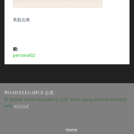
美肌点滴
投
前:
前
personal02
稿
の
投
ナ
稿:
ビ
NOAH ELEGANCE 公式
ゲ
© 2026年 NOAH ELEGANCE 公式. Built using NOAHELEGANCE
and
original
.
ー
シ
Home
ョ