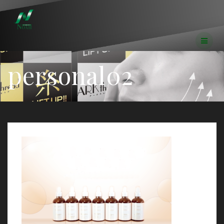
コ
ン
テ
ン
ツ
へ
personal02
ス
キ
ッ
プ