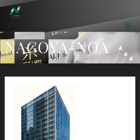
コ
ン
テ
ン
ツ
へ
NAGOYA-NOA
ス
キ
ッ
プ