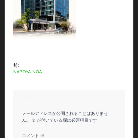
投
前:
前
NAGOYA-NOA
稿
の
投
ナ
稿:
ビ
コメントを残す
メールアドレスが公開されることはありませ
ゲ
ん。
※
が付いている欄は必須項目です
ー
コメント
※