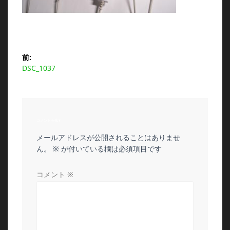
投
前:
前
DSC_1037
稿
の
投
ナ
稿:
ビ
コメントを残す
メールアドレスが公開されることはありませ
ゲ
ん。
※
が付いている欄は必須項目です
ー
コメント
※
シ
ョ
ン