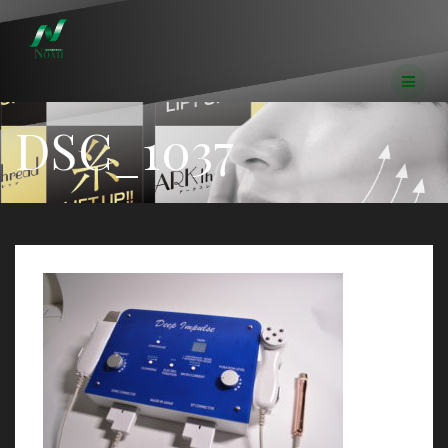
コ
ン
テ
ン
ツ
へ
DSC_1037
ス
キ
ッ
プ