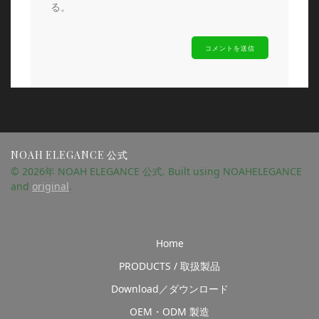
る。
NOAH ELEGANCE 公式
© 2026年 NOAH ELEGANCE 公式. Built using NOAHELEGANCE
and
original
.
Home
PRODUCTS / 取扱製品
Download／ダウンロード
OEM・ODM 製造