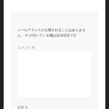
投
ナ
稿:
ビ
コメントを残す
ゲ
メールアドレスが公開されることはありませ
ー
ん。
※
が付いている欄は必須項目です
シ
コメント
※
ョ
ン
名前
※