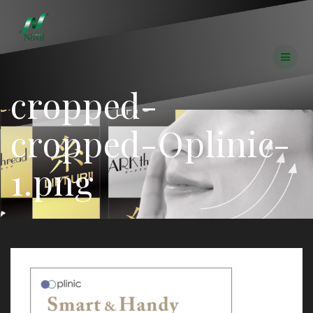
コ
ン
テ
ン
ツ
へ
cropped-
ス
キ
ッ
cropped-Oplinic-
プ
1.png