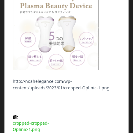
http://noahelegance.com/wp-
content/uploads/2023/01/cropped-Oplinic-1.png
投
前:
前
cropped-cropped-
稿
の
Oplinic-1.png