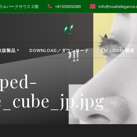
ントラルパークサウス２階
+81350050389
info@noahelegance
 取扱製品
DOWNLOAD／ダウンロード
OEM・ODM 製造
pped-
e_cube_jp.jpg