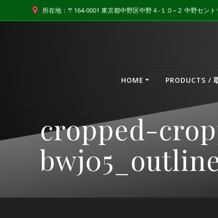
コ
所在地：〒164-0001 東京都中野区中野４-１０−２ 中野セ
ン
テ
ン
ツ
へ
ス
HOME
PRODUCTS /
キ
ッ
プ
cropped-cro
bwj05_outlin