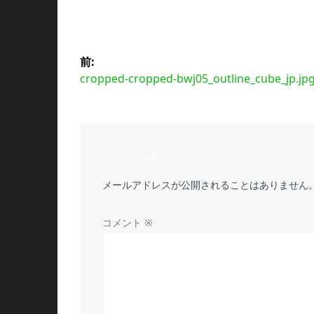
投
前:
前
cropped-cropped-bwj05_outline_cube_jp.jp
稿
の
投
ナ
稿:
ビ
コメントを残す
メールアドレスが公開されることはありません
ゲ
ー
コメント
※
シ
ョ