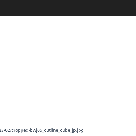
23/02/cropped-bwj05_outline_cube_jp.jpg