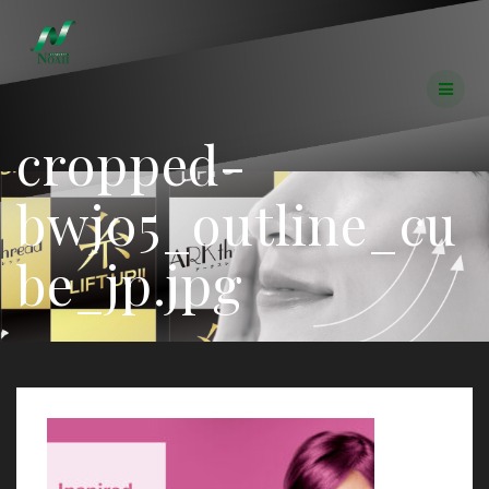
コ
ン
テ
ン
ツ
へ
cropped-
ス
キ
ッ
bwj05_outline_cu
プ
be_jp.jpg