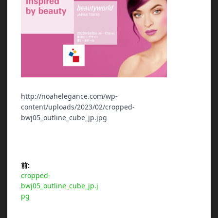
http://noahelegance.com/wp-
content/uploads/2023/02/cropped-
bwj05_outline_cube_jp.jpg
投
前:
前
cropped-
稿
の
bwj05_outline_cube_jp.j
投
pg
ナ
稿: