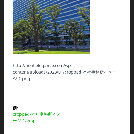
http://noahelegance.com/wp-
content/uploads/2023/01/cropped-本社事務所イメー
ジ-1.png
投
前:
前
cropped-本社事務所イメ
稿
の
ージ-1.png
投
ナ
稿: