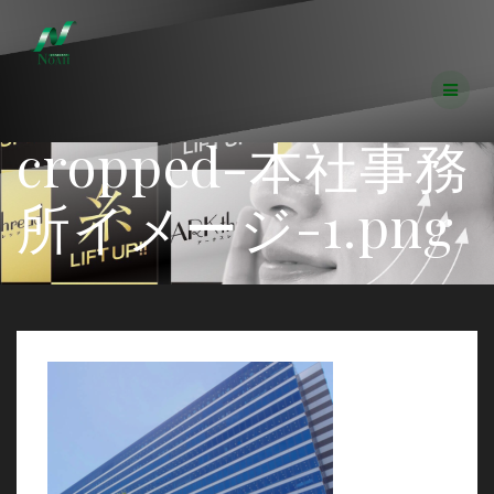
コ
ン
テ
ン
ツ
へ
cropped-本社事務
ス
キ
ッ
所イメージ-1.png
プ