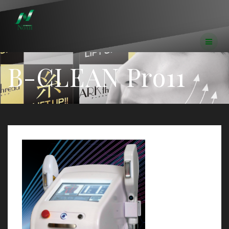
コ
ン
テ
ン
ツ
へ
B-CLEAN Pro11
ス
キ
ッ
プ