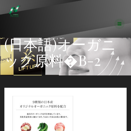
コ
ン
テ
ン
ツ
へ
(日本語)オーガニ
ス
キ
ッ
ック原料�B-2
プ