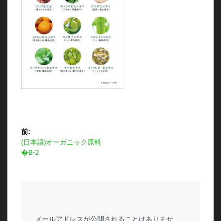
投
前:
前
(日本語)オーガニック原料
稿
の
�B-2
投
ナ
稿:
ビ
コメントを残す
ゲ
メールアドレスが公開されることはありませ