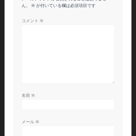
ー
ん。
※
が付いている欄は必須項目です
シ
コメント
※
ョ
ン
名前
※
メール
※