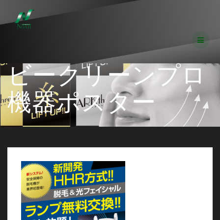
コ
ン
テ
ン
ツ
へ
ビークリーンプロ
ス
キ
ッ
機器ポスター
プ