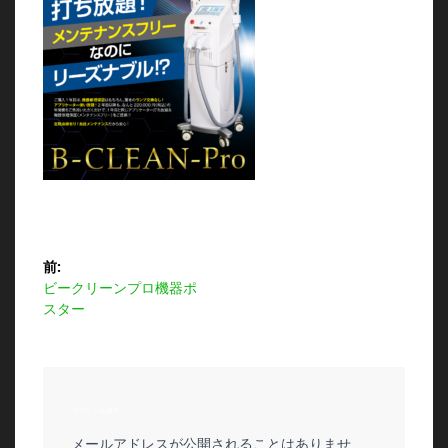
投
前:
前
ビークリーンプロ機器ポ
稿
の
スター
投
ナ
稿:
ビ
コメントを残す
ゲ
メールアドレスが公開されることはありませ