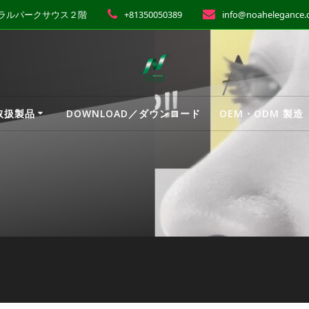
ントラルパークサウス２階
+81350050389
info@noahelegance
 取扱製品
DOWNLOAD／ダウンロード
OEM・ODM 製造