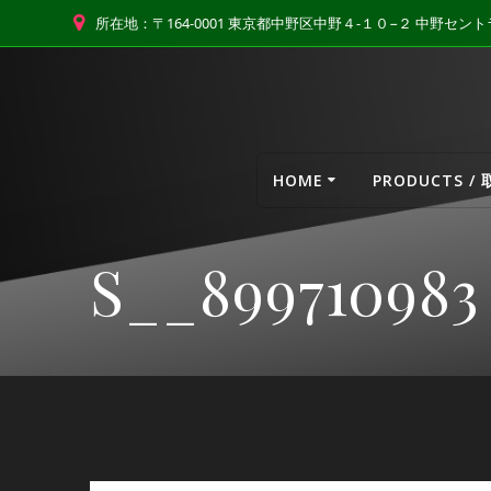
コ
所在地：〒164-0001 東京都中野区中野４-１０−２ 中野セ
ン
テ
ン
ツ
へ
ス
HOME
PRODUCTS /
キ
ッ
プ
S__899710983