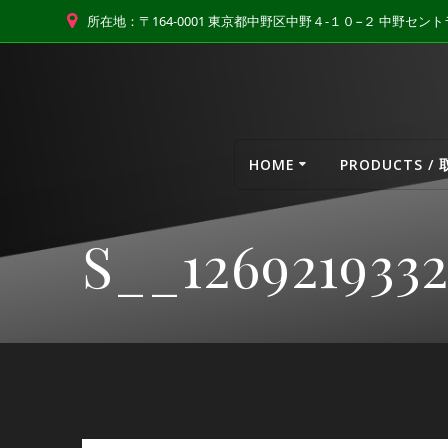
コ
所在地：〒164-0001 東京都中野区中野４-１０−２ 中野セ
ン
テ
ン
ツ
へ
ス
HOME
PRODUCTS /
キ
ッ
プ
S__126921933