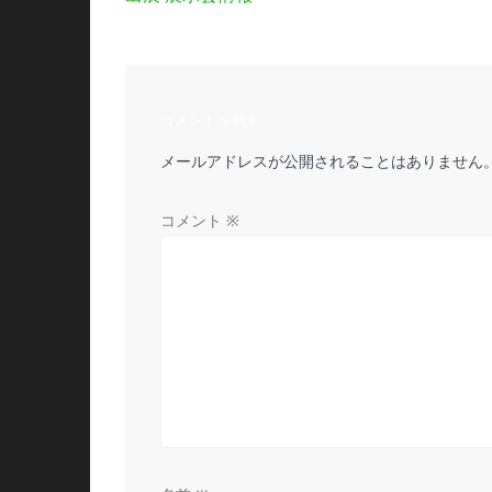
稿
の
投
ナ
稿:
ビ
コメントを残す
メールアドレスが公開されることはありません
ゲ
ー
コメント
※
シ
ョ
ン