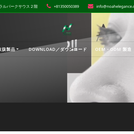
ントラルパークサウス２階
+81350050389
info@noahelegance
 取扱製品
DOWNLOAD／ダウンロード
OEM・ODM 製造
2