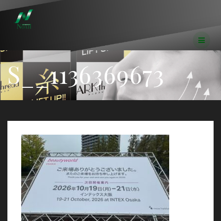
コ
ン
テ
ン
ツ
へ
S__1136369673
ス
キ
ッ
プ