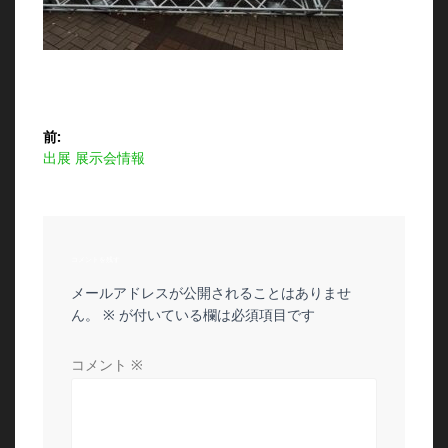
投
前:
前
出展 展示会情報
稿
の
投
ナ
稿:
ビ
コメントを残す
メールアドレスが公開されることはありませ
ゲ
ん。
※
が付いている欄は必須項目です
ー
コメント
※
シ
ョ