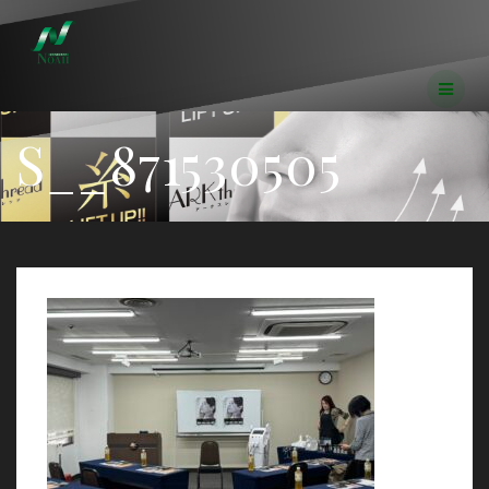
コ
ン
テ
ン
ツ
へ
S__871530505
ス
キ
ッ
プ