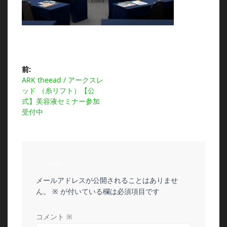
投
前:
前
ARK theead / アークスレ
稿
の
ッド （糸リフト）【公
投
式】美容液セミナー参加
ナ
稿:
受付中
ビ
ゲ
コメントを残す
ー
メールアドレスが公開されることはありませ
シ
ん。
※
が付いている欄は必須項目です
ョ
コメント
※