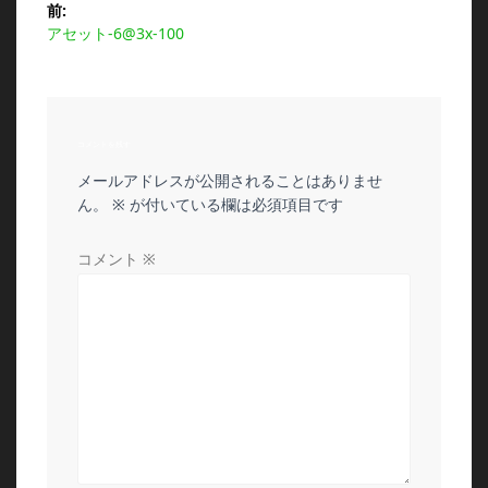
前:
前
アセット-6@3x-100
稿
の
投
ナ
稿:
ビ
コメントを残す
メールアドレスが公開されることはありませ
ゲ
ん。
※
が付いている欄は必須項目です
ー
コメント
※
シ
ョ
ン