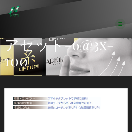
コ
ン
テ
ン
ツ
へ
アセット-6@3x-
ス
キ
ッ
100
プ
投