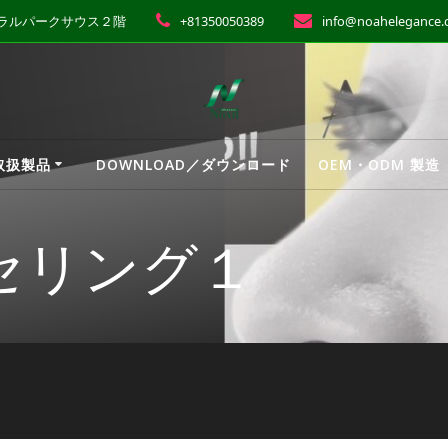
ントラルパークサウス２階
+81350050389
info@noahelegance
 取扱製品
DOWNLOAD／ダウンロード
OEM・ODM 製造
セリング１