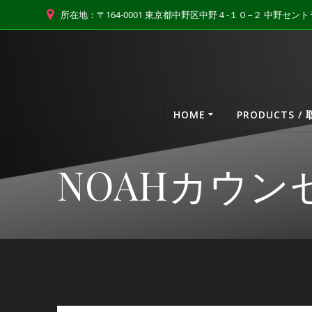
コ
所在地：〒164-0001 東京都中野区中野４-１０−２ 中野セ
ン
テ
ン
ツ
へ
ス
HOME
PRODUCTS /
キ
ッ
プ
NOAHカウン