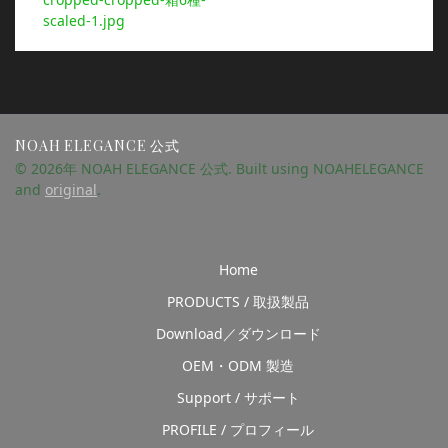
投
scaled-1.jpg
ナ
稿:
ビ
ゲ
NOAH ELEGANCE 公式
ー
© 2026年 NOAH ELEGANCE 公式. Built using NOAHELEGANCE
and
original
.
シ
ョ
Home
ン
PRODUCTS / 取扱製品
Download／ダウンロード
OEM・ODM 製造
Support / サポート
PROFILE / プロフィール