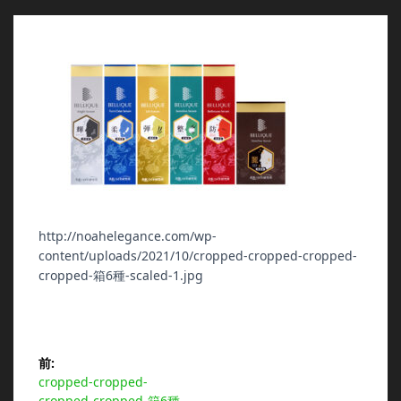
http://noahelegance.com/wp-
content/uploads/2021/10/cropped-cropped-cropped-
cropped-箱6種-scaled-1.jpg
投
前:
前
cropped-cropped-
稿
の
cropped-cropped-箱6種-