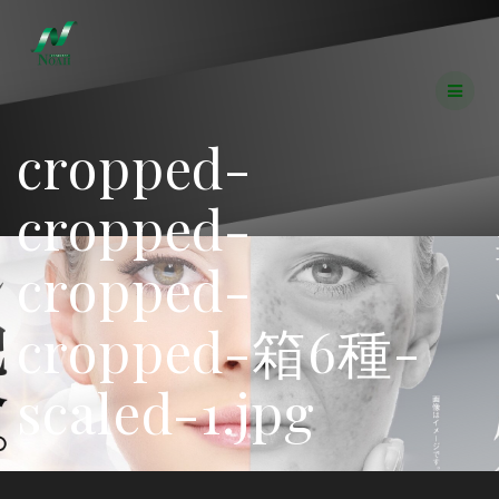
コ
ン
テ
ン
ツ
へ
cropped-
ス
キ
ッ
cropped-
プ
cropped-
cropped-箱6種-
scaled-1.jpg