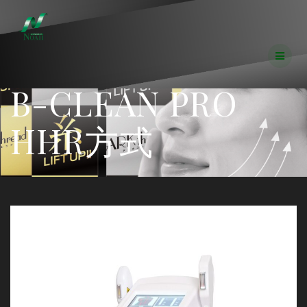
コ
ン
テ
ン
ツ
へ
B-CLEAN PRO
ス
キ
ッ
HHR方式
プ