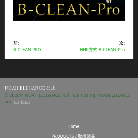
投
前:
次:
前
次
B-CLEAN PRO
HHR方式 B-CLEAN-Pro
稿
の
の
投
投
ナ
稿:
稿:
ビ
NOAH ELEGANCE 公式
ゲ
© 2026年 NOAH ELEGANCE 公式. Built using NOAHELEGANCE
and
original
.
ー
シ
Home
ョ
PRODUCTS / 取扱製品