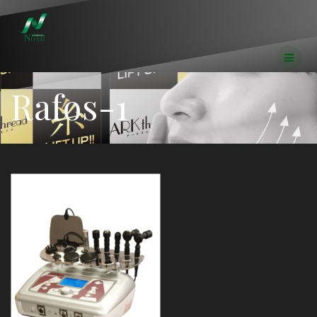
コ
ン
テ
ン
ツ
へ
Rafos-1
ス
キ
ッ
プ