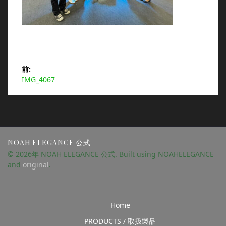
投
前:
前
IMG_4067
稿
の
投
ナ
稿:
ビ
NOAH ELEGANCE 公式
ゲ
© 2026年 NOAH ELEGANCE 公式. Built using NOAHELEGANCE
and
original
.
ー
シ
Home
ョ
PRODUCTS / 取扱製品