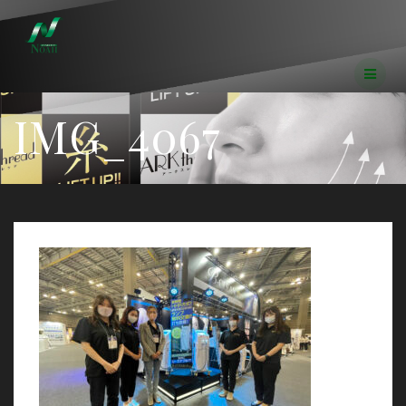
コ
ン
テ
ン
ツ
へ
IMG_4067
ス
キ
ッ
プ