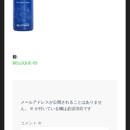
投
前:
前
BELLIQUE-05
稿
の
投
ナ
稿:
ビ
コメントを残す
メールアドレスが公開されることはありませ
ゲ
ん。
※
が付いている欄は必須項目です
ー
コメント
※
シ