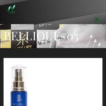
コ
ン
テ
ン
ツ
へ
BELLIQUE-05
ス
キ
ッ
プ