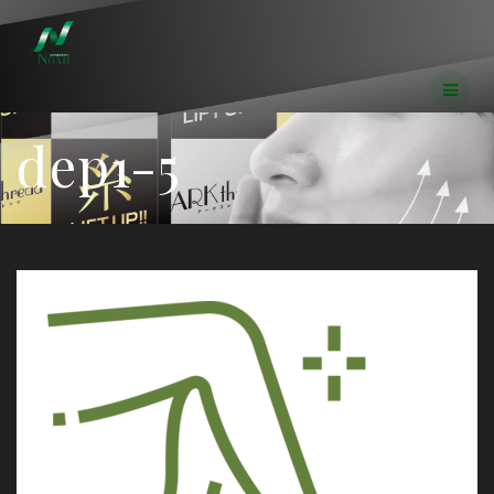
コ
ン
テ
ン
ツ
へ
dep1-5
ス
キ
ッ
プ