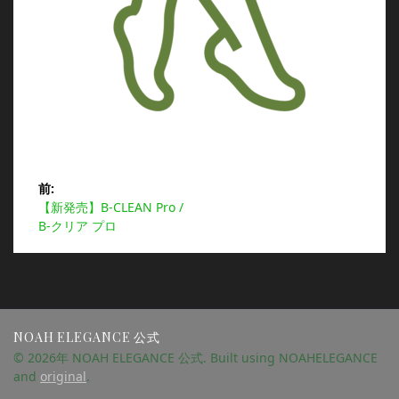
投
前:
前
【新発売】B-CLEAN Pro /
稿
の
B-クリア プロ
投
ナ
稿:
ビ
ゲ
NOAH ELEGANCE 公式
© 2026年 NOAH ELEGANCE 公式. Built using NOAHELEGANCE
ー
and
original
.