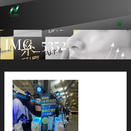
コ
ン
テ
ン
ツ
へ
IMG_5352
ス
キ
ッ
プ