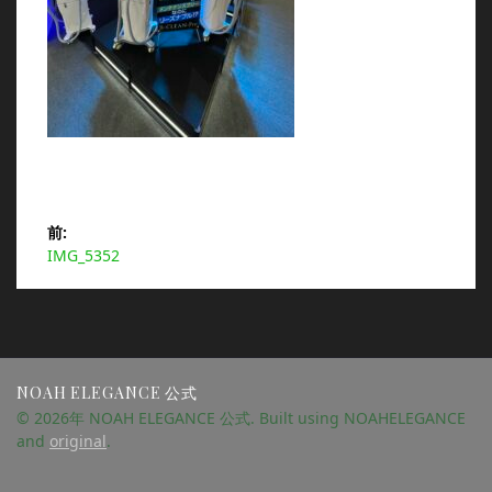
投
前:
前
IMG_5352
稿
の
投
ナ
稿:
ビ
NOAH ELEGANCE 公式
ゲ
© 2026年 NOAH ELEGANCE 公式. Built using NOAHELEGANCE
and
original
.
ー