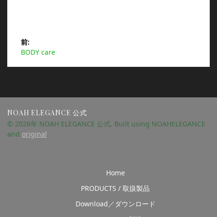
投
前:
前
BODY care
稿
の
投
ナ
稿:
ビ
NOAH ELEGANCE 公式
ゲ
© 2026年 NOAH ELEGANCE 公式. Built using NOAHELEGANCE
and
original
.
ー
シ
Home
ョ
PRODUCTS / 取扱製品
ン
Download／ダウンロード