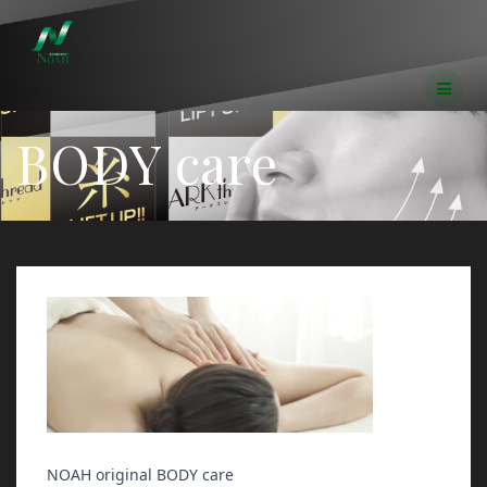
コ
ン
テ
ン
ツ
へ
BODY care
ス
キ
ッ
プ
NOAH original BODY care